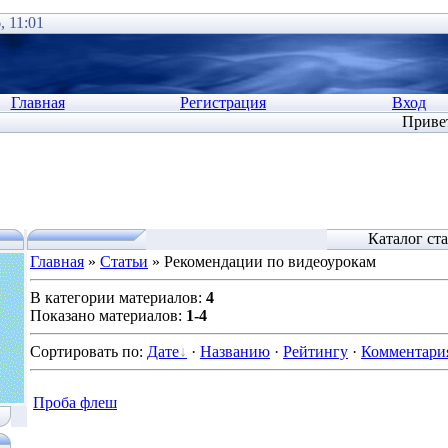
, 11:01
Главная
Регистрация
Вход
Приве
Каталог ст
Главная
»
Статьи
» Рекомендации по видеоурокам
В категории материалов
:
4
Показано материалов
:
1-4
Сортировать по
:
Дате
·
Названию
·
Рейтингу
·
Комментари
Проба флеш