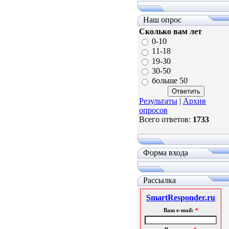
Наш опрос
Сколько вам лет
0-10
11-18
19-30
30-50
больше 50
Результаты
|
Архив
опросов
Всего ответов:
1733
Форма входа
Рассылка
SmartResponder.ru
Ваш e-mail:
*