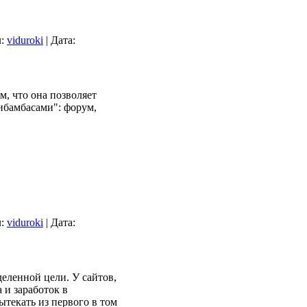
:
viduroki
|
Дата:
м, что она позволяет
ибамбасами": форум,
:
viduroki
|
Дата:
деленной цели. У сайтов,
 и заработок в
ытекать из первого в том