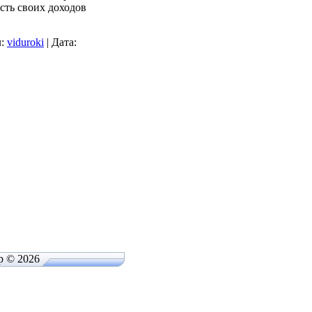
асть своих доходов
:
viduroki
|
Дата:
p © 2026