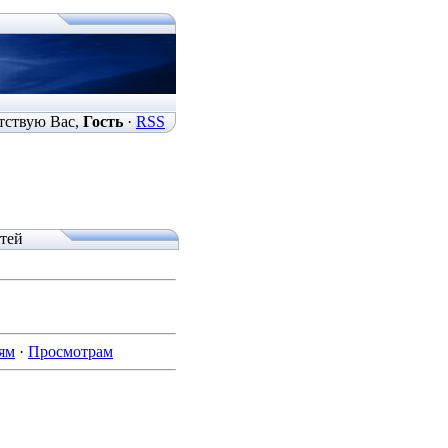
тствую Вас
,
Гость
·
RSS
атей
ям
·
Просмотрам