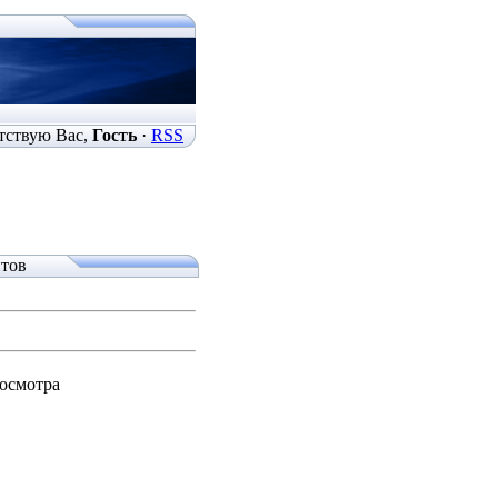
тствую Вас
,
Гость
·
RSS
йтов
росмотра